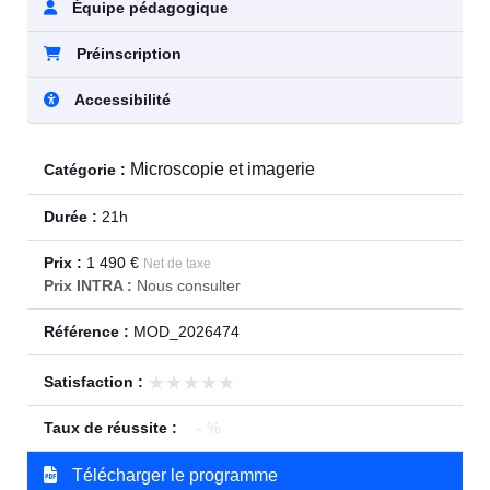
Équipe pédagogique
Préinscription
Accessibilité
Microscopie et imagerie
Catégorie :
Durée :
21h
Prix :
1 490 €
Net de taxe
Prix INTRA :
Nous consulter
Référence :
MOD_2026474
★★★★★
★★★★★
Satisfaction :
Taux de réussite :
- %
Télécharger le programme