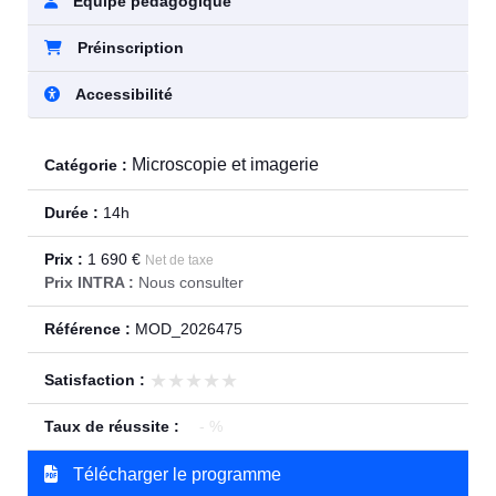
Équipe pédagogique
Préinscription
Accessibilité
Microscopie et imagerie
Catégorie :
Durée :
14h
Prix :
1 690 €
Net de taxe
Prix INTRA :
Nous consulter
Référence :
MOD_2026475
★★★★★
★★★★★
Satisfaction :
Taux de réussite :
- %
Télécharger le programme