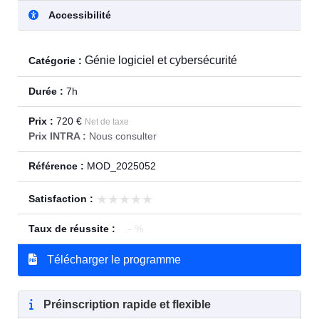
Accessibilité
Génie logiciel et cybersécurité
Catégorie :
Durée :
7h
Prix :
720 €
Net de taxe
Prix INTRA :
Nous consulter
Référence :
MOD_2025052
★★★★★
★★★★★
Satisfaction :
Taux de réussite :
- %
Télécharger le programme
Préinscription rapide et flexible