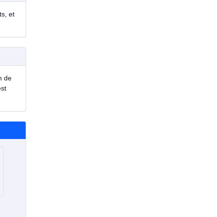
s, et
n de
est