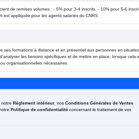
ent de remises volumes : - 5% pour 3-4 inscrits, - 10% pour 5-6 inscrit
% est appliquée pour les agents salariés du CNRS.
de ses formations à distance et en présentiel aux personnes en situatio
d'analyser les besoins spécifiques et de mettre en place, lorsque cela 
ou organisationnelles nécessaires.
z notre
Réglement intérieur
, nos
Conditions Générales de Ventes
 notre
Politique de confidentialité
concernant le traitement de vos