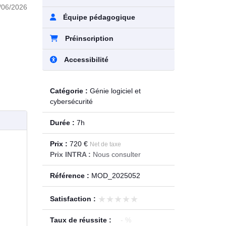
/06/2026
Équipe pédagogique
Préinscription
Accessibilité
Catégorie :
Génie logiciel et
cybersécurité
Durée :
7h
Prix :
720 €
Net de taxe
Prix INTRA :
Nous consulter
Référence :
MOD_2025052
★★★★★
★★★★★
Satisfaction :
Taux de réussite :
- %