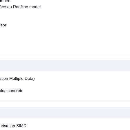
émoire
râce au Roofline model
isor
ction Multiple Data)
les concrets
torisation SIMD