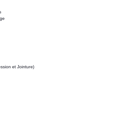
s
age
ssion et Jointure)