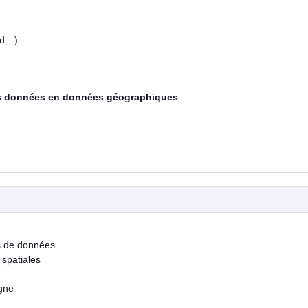
ord…)
ses données en données géographiques
es de données
spatiales
igne