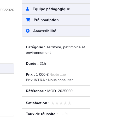
Équipe pédagogique
/06/2026
Préinscription
Accessibilité
Catégorie :
Territoire, patrimoine et
environnement
Durée :
21h
Prix :
1 000 €
Net de taxe
Prix INTRA :
Nous consulter
Référence :
MOD_2025060
★★★★★
★★★★★
Satisfaction :
Taux de réussite :
- %