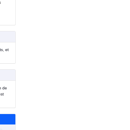
x
s, et
n de
est