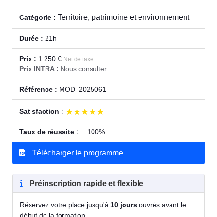
Territoire, patrimoine et environnement
Catégorie :
Durée :
21h
Prix :
1 250 €
Net de taxe
Prix INTRA :
Nous consulter
Référence :
MOD_2025061
★★★★★
★★★★★
Satisfaction :
Taux de réussite :
100%
Télécharger le programme
Préinscription rapide et flexible
Réservez votre place jusqu'à
10 jours
ouvrés avant le
début de la formation.