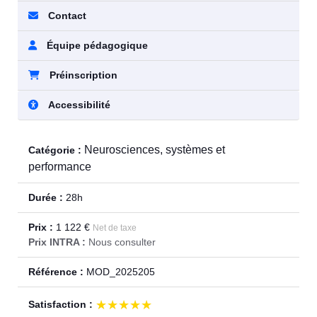
Contact
Équipe pédagogique
Préinscription
Accessibilité
Neurosciences, systèmes et
Catégorie :
performance
Durée :
28h
Prix :
1 122 €
Net de taxe
Prix INTRA :
Nous consulter
Référence :
MOD_2025205
★★★★★
★★★★★
Satisfaction :