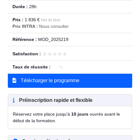
Durée :
28h
Prix :
1 836 €
Net de taxe
Prix INTRA :
Nous consulter
Référence :
MOD_2025219
★★★★★
★★★★★
Satisfaction :
Taux de réussite :
- %
Télécharger le programme
Préinscription rapide et flexible
Réservez votre place jusqu'à
10 jours
ouvrés avant le
début de la formation.