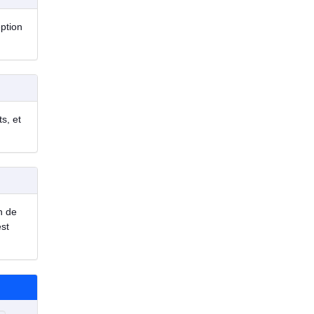
eption
s, et
n de
est