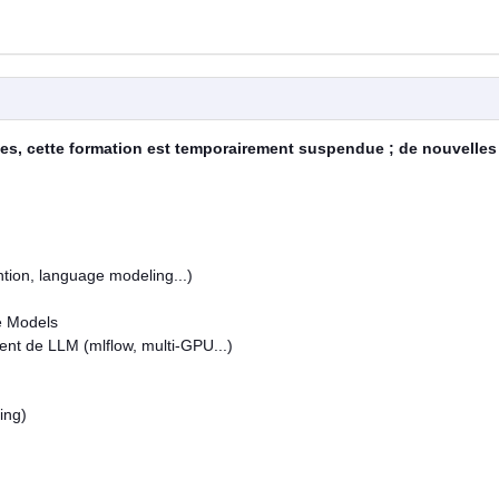
les, cette formation est temporairement suspendue ; de nouvelles
tion, language modeling...)
e Models
nt de LLM (mlflow, multi-GPU...)
ing)