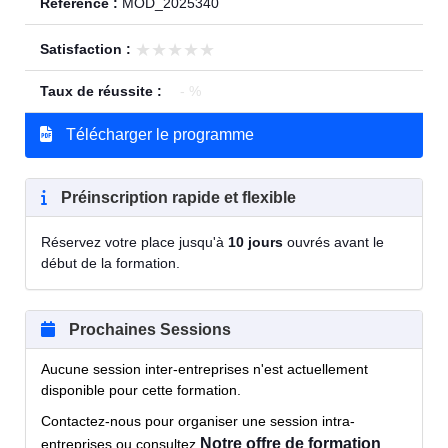
Référence :
MOD_2025340
★★★★★
★★★★★
Satisfaction :
Taux de réussite :
- %
Télécharger le programme
Préinscription rapide et flexible
Réservez votre place jusqu'à
10 jours
ouvrés avant le
début de la formation.
Prochaines Sessions
Aucune session inter-entreprises n'est actuellement
disponible pour cette formation.
Contactez-nous pour organiser une session intra-
Notre offre de formation
entreprises ou consultez
.