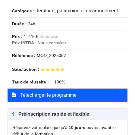
Territoire, patrimoine et environnement
Catégorie :
Durée :
24h
Prix :
1 275 €
Net de taxe
Prix INTRA :
Nous consulter
Référence :
MOD_2025057
★★★★★
★★★★★
Satisfaction :
Taux de réussite :
100%
Télécharger le programme
Préinscription rapide et flexible
Réservez votre place jusqu'à
10 jours
ouvrés avant le
début de la formation.