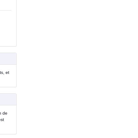
s, et
n de
est