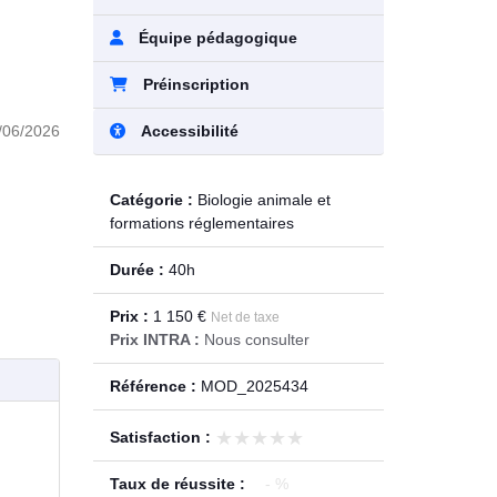
Équipe pédagogique
Préinscription
Accessibilité
/06/2026
Catégorie :
Biologie animale et
formations réglementaires
Durée :
40h
Prix :
1 150 €
Net de taxe
Prix INTRA :
Nous consulter
Référence :
MOD_2025434
★★★★★
★★★★★
Satisfaction :
Taux de réussite :
- %