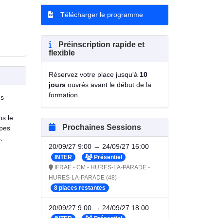
Télécharger le programme
Préinscription rapide et
flexible
Réservez votre place jusqu'à
10
jours
ouvrés avant le début de la
formation.
es
ns le
Prochaines Sessions
upes
.
20/09/27 9:00 → 24/09/27 16:00
INTER
Présentiel
IFRAE - CM - HURES-LA-PARADE -
HURES-LA-PARADE (48)
8 places restantes
20/09/27 9:00 → 24/09/27 18:00