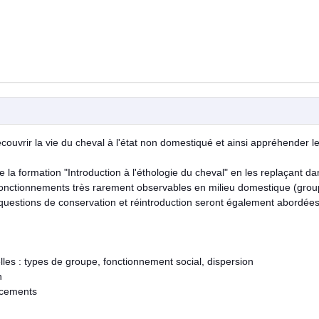
uvrir la vie du cheval à l'état non domestiqué et ainsi appréhender l
 la formation "Introduction à l'éthologie du cheval" en les replaçant da
 fonctionnements très rarement observables en milieu domestique (gro
s questions de conservation et réintroduction seront également abordées
lles : types de groupe, fonctionnement social, dispersion
n
lacements